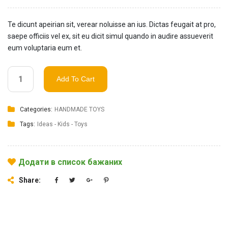
Te dicunt apeirian sit, verear noluisse an ius. Dictas feugait at pro,
saepe officiis vel ex, sit eu dicit simul quando in audire assueverit
eum voluptaria eum et.
Add To Cart
Categories:
HANDMADE TOYS
Tags:
Ideas
-
Kids
-
Toys
Додати в список бажаних
Share: