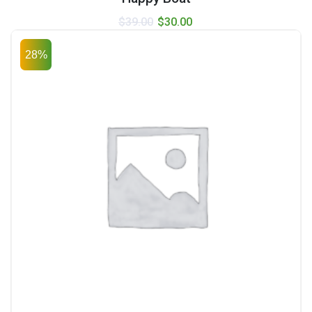
$
39.00
$
30.00
28%