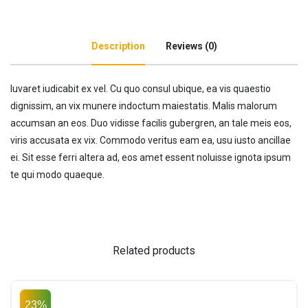
Description
Reviews (0)
Iuvaret iudicabit ex vel. Cu quo consul ubique, ea vis quaestio
dignissim, an vix munere indoctum maiestatis. Malis malorum
accumsan an eos. Duo vidisse facilis gubergren, an tale meis eos,
viris accusata ex vix. Commodo veritus eam ea, usu iusto ancillae
ei. Sit esse ferri altera ad, eos amet essent noluisse ignota ipsum
te qui modo quaeque.
Related products
23%